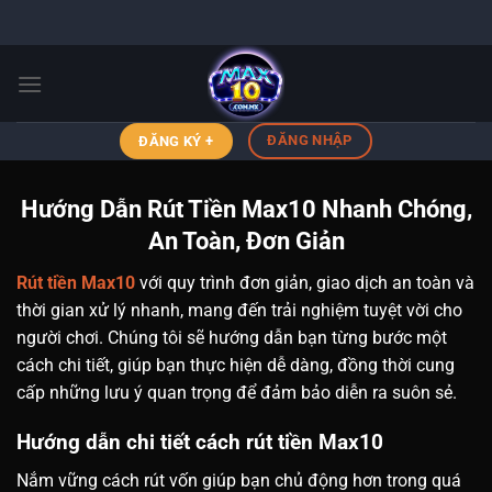
Chuyển
đến
nội
dung
ĐĂNG NHẬP
ĐĂNG KÝ +
Hướng Dẫn Rút Tiền Max10 Nhanh Chóng,
An Toàn, Đơn Giản
Rút tiền Max10
với quy trình đơn giản, giao dịch an toàn và
thời gian xử lý nhanh, mang đến trải nghiệm tuyệt vời cho
người chơi. Chúng tôi sẽ hướng dẫn bạn từng bước một
cách chi tiết, giúp bạn thực hiện dễ dàng, đồng thời cung
cấp những lưu ý quan trọng để đảm bảo diễn ra suôn sẻ.
Hướng dẫn chi tiết cách rút tiền Max10
Nắm vững cách rút vốn giúp bạn chủ động hơn trong quá