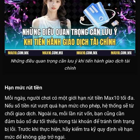
Những điều quan trọng cần lưu ý khi tiến hành giao dịch tài
chính
Hạn mức rút tiền
Mỗi ngày, người chơi có một giới hạn rút tiền Max10 tối đa.
Nếu số tiền rút vượt quá hạn mức cho phép, hệ thống sẽ từ
chối giao dịch. Ngoài ra, mỗi lần rút vốn, bạn cũng cần
đảm bảo số dư tối thiểu trong tài khoản để tránh tình trạng
bị lỗi. Trước khi thực hiện, hãy kiểm tra kỹ quy định về hạn
mức để không gặp trở ngại.