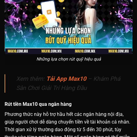
Những lựa chọn rút quỹ hiệu quả
Xem thêm:
Tải App Max10
– Khám Phá
Sân Chơi Giải Trí Hàng Đầu
Rút tiền Max10 qua ngân hàng
Phương thức này hỗ trợ hầu hết các ngân hàng nội địa,
giúp người chơi dễ dàng chuyển tiền về tài khoản cá nhân.
Thời gian xử lý thường dao động từ 5 đến 30 phút, tùy