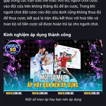
gặp trong các trận đấu thể thao. Khi đó, người chơi cược
vào đội cửa trên không thắng đủ để ăn cược, Trong khi
người chơi đặt cược vào đội cửa dưới cũng không thua đủ
để thua cược, kết quả là trận đấu kết thúc với hoà tiền và
toàn bộ số tiền cược sẽ được hoàn trả lại cho người chơi.
Kinh nghiệm áp dụng thành công
Một số mẹo áp hay bạn nên áp dụng