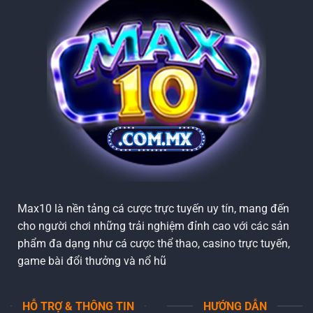
Max10
là nền tảng cá cược trực tuyến uy tín, mang đến
cho người chơi những trải nghiệm đỉnh cao với các sản
phẩm đa dạng như cá cược thể thao, casino trực tuyến,
game bài đổi thưởng và nổ hũ
HỖ TRỢ & THÔNG TIN
HƯỚNG DẪN