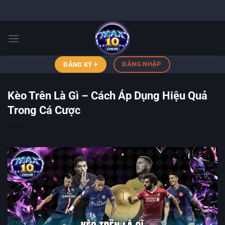
Chuyển
đến
nội
dung
ĐĂNG NHẬP
ĐĂNG KÝ +
Kèo Trên Là Gì – Cách Áp Dụng Hiệu Quả
Trong Cá Cược