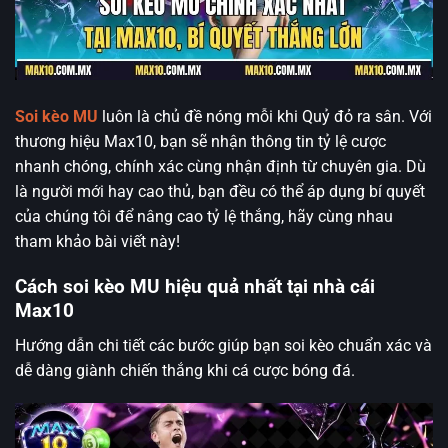
Soi kèo MU
luôn là chủ đề nóng mỗi khi Quỷ đỏ ra sân. Với
thương hiệu Max10, bạn sẽ nhận thông tin tỷ lệ cược
nhanh chóng, chính xác cùng nhận định từ chuyên gia. Dù
là người mới hay cao thủ, bạn đều có thể áp dụng bí quyết
của chúng tôi để nâng cao tỷ lệ thắng, hãy cùng nhau
tham khảo bài viết này!
Cách soi kèo MU hiệu quả nhất tại nhà cái
Max10
Hướng dẫn chi tiết các bước giúp bạn soi kèo chuẩn xác và
dễ dàng giành chiến thắng khi cá cược bóng đá.