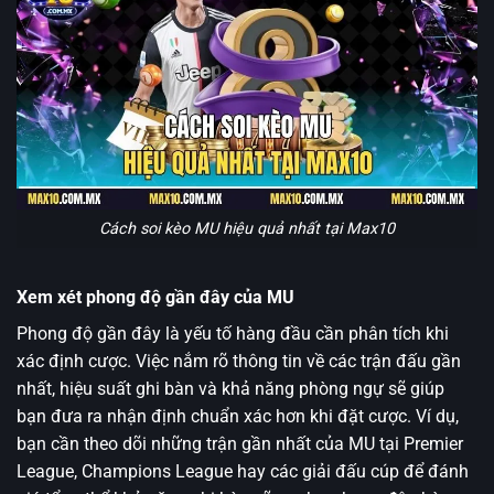
Cách soi kèo MU hiệu quả nhất tại Max10
Xem xét phong độ gần đây của MU
Phong độ gần đây là yếu tố hàng đầu cần phân tích khi
xác định cược. Việc nắm rõ thông tin về các trận đấu gần
nhất, hiệu suất ghi bàn và khả năng phòng ngự sẽ giúp
bạn đưa ra nhận định chuẩn xác hơn khi đặt cược. Ví dụ,
bạn cần theo dõi những trận gần nhất của MU tại Premier
League, Champions League hay các giải đấu cúp để đánh