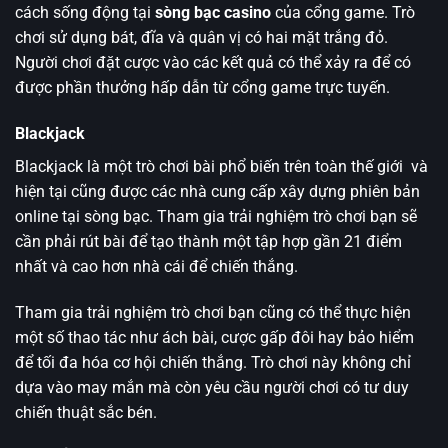
cách sống động tại
sòng bạc casino
của cổng game. Trò
chơi sử dụng bát, đĩa và quân vị có hai mặt trắng đỏ.
Người chơi đặt cược vào các kết quả có thể xảy ra để có
được phần thưởng hấp dẫn từ cổng game trực tuyến.
Blackjack
Blackjack là một trò chơi bài phổ biến trên toàn thế giới và
hiện tại cũng được các nhà cung cấp xây dựng phiên bản
online tại sòng bạc. Tham gia trải nghiệm trò chơi bạn sẽ
cần phải rút bài để tạo thành một tập hợp gần 21 điểm
nhất và cao hơn nhà cái để chiến thắng.
Tham gia trải nghiệm trò chơi bạn cũng có thể thực hiện
một số thao tác như ách bài, cược gấp đôi hay bảo hiểm
để tối đa hóa cơ hội chiến thắng. Trò chơi này không chỉ
dựa vào may mắn mà còn yêu cầu người chơi có tư duy
chiến thuật sắc bén.