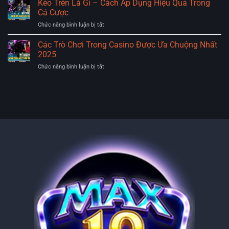
Quyết
Kèo Trên Là Gì – Cách Áp Dụng Hiệu Quả Trong
Thắng
Với
Đánh
Lớn
Cá Cược
Max10
Bại
Tại
Chức năng bình luận bị tắt
ở
Lô
Nhà
Kèo
Gan
Cái
Trên
Các Trò Chơi Trong Casino Được Ưa Chuộng Nhất
Dễ
Max10
Là
Dàng
2025
Gì
Cùng
Chức năng bình luận bị tắt
ở
–
Nền
Các
Cách
Tảng
Trò
Áp
Max10
Chơi
Dụng
Trong
Hiệu
Casino
Quả
Được
Trong
Ưa
Cá
Chuộng
Cược
Nhất
2025