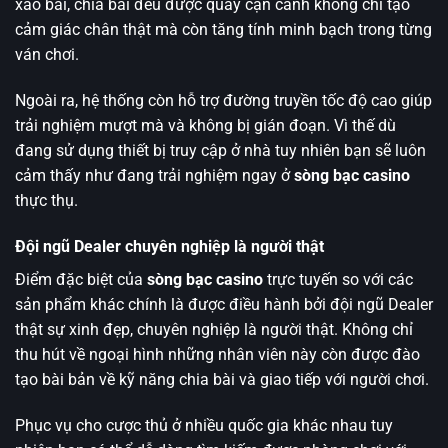
xào bài, chia bài đều được quay cận cảnh không chỉ tạo
cảm giác chân thật mà còn tăng tính minh bạch trong từng
ván chơi.
Ngoài ra, hệ thống còn hỗ trợ đường truyền tốc độ cao giúp
trải nghiệm mượt mà và không bị gián đoạn. Vì thế dù
đang sử dụng thiết bị truy cập ở nhà tuy nhiên bạn sẽ luôn
cảm thấy như đang trải nghiệm ngay ở
sòng bạc casino
thực thụ.
Đội ngũ Dealer chuyên nghiệp là người thật
Điểm đặc biệt của
sòng bạc casino
trực tuyến so với các
sản phẩm khác chính là được điều hành bởi đội ngũ Dealer
thật sự xinh đẹp, chuyên nghiệp là người thật. Không chỉ
thu hút về ngoại hình những nhân viên này còn được đào
tạo bài bản về kỹ năng chia bài và giao tiếp với người chơi.
Phục vụ cho cược thủ ở nhiều quốc gia khác nhau tuy