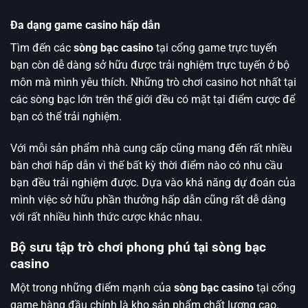
Đa dạng game casino hấp dẫn
Tìm đến các
sòng bạc casino
tại cổng game trực tuyến
bạn còn dễ dàng sở hữu được trải nghiệm trực tuyến ở bộ
môn mà mình yêu thích. Những trò chơi casino hot nhất tại
các sòng bạc lớn trên thế giới đều có mặt tại điểm cược để
bạn có thể trải nghiệm.
Với mỗi sản phẩm nhà cung cấp cũng mang đến rất nhiều
bàn chơi hấp dẫn vì thế bất kỳ thời điểm nào có nhu cầu
bạn đều trải nghiệm được. Dựa vào khả năng dự đoán của
mình việc sở hữu phần thưởng hấp dẫn cũng rất dễ dàng
với rất nhiều hình thức cược khác nhau.
Bộ sưu tập trò chơi phong phú tại sòng bạc
casino
Một trong những điểm mạnh của
sòng bạc casino
tại cổng
game hàng đầu chính là kho sản phẩm chất lượng cao.