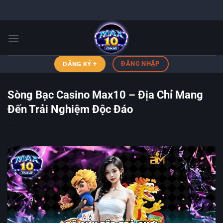
Chuyển
đến
nội
dung
ĐĂNG NHẬP
ĐĂNG KÝ +
Sòng Bạc Casino Max10 – Địa Chỉ Mang
Đến Trải Nghiệm Độc Đáo