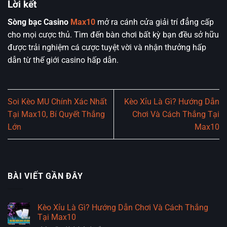
Lời kết
Sòng bạc Casino
Max10
mở ra cánh cửa giải trí đẳng cấp
cho mọi cược thủ. Tìm đến bàn chơi bất kỳ bạn đều sở hữu
được trải nghiệm cá cược tuyệt vời và nhận thưởng hấp
dẫn từ thế giới casino hấp dẫn.
Soi Kèo MU Chính Xác Nhất
Kèo Xỉu Là Gì? Hướng Dẫn
Tại Max10, Bí Quyết Thắng
Chơi Và Cách Thắng Tại
Lớn
Max10
BÀI VIẾT GẦN ĐÂY
Kèo Xỉu Là Gì? Hướng Dẫn Chơi Và Cách Thắng
Tại Max10