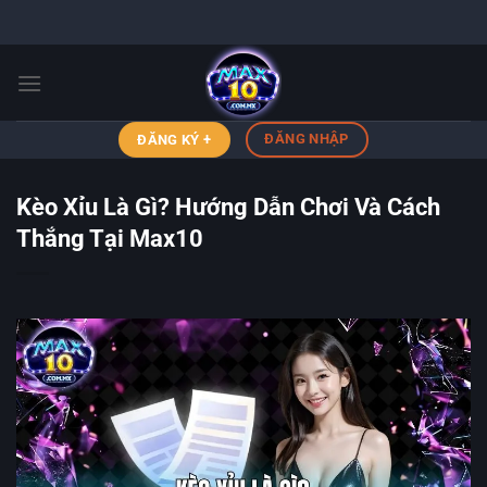
Chuyển
đến
nội
dung
ĐĂNG NHẬP
ĐĂNG KÝ +
Kèo Xỉu Là Gì? Hướng Dẫn Chơi Và Cách
Thắng Tại Max10