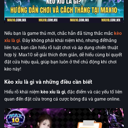
Nếu bạn là game thủ mới, chắc hẳn đã từng thắc mắc
kèo
xỉu là gì
. Đây không phải khái niệm khó, nhưng đểthắng
liên tục, bạn cần hiểu rõ luật chơi và áp dụng chiến thuật
hợp lý. Max10 sẽ giải thích đơn giản, dễ hiểu cùng bí quyết
đặt cửa hiệu quả, giúp bạn luôn ở thế chủ động khi chơi
kèo này!
Kèo xỉu là gì và những điều cần biết
Hiểu rõ khái niệm
kèo xỉu là gì
, đặc điểm và các yếu tố liên
quan đến đặt cửa trong cá cược bóng đá và game online.