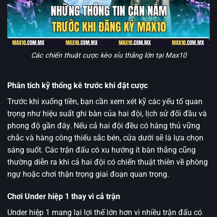
Các chiến thuật cược kèo xỉu thắng lớn tại Max10
Phân tích kỹ thống kê trước khi đặt cược
Trước khi xuống tiền, bạn cần xem xét kỹ các yếu tố quan
trọng như hiệu suất ghi bàn của hai đội, lịch sử đối đầu và
phong độ gần đây. Nếu cả hai đội đều có hàng thủ vững
chắc và hàng công thiếu sắc bén, cửa dưới sẽ là lựa chọn
sáng suốt. Các trận đấu có xu hướng ít bàn thắng cũng
thường diễn ra khi cả hai đội có chiến thuật thiên về phòng
ngự hoặc chơi thận trọng giai đoạn quan trọng.
Chơi Under hiệp 1 thay vì cả trận
Under hiệp 1 mang lại lợi thế lớn hơn vì nhiều trận đấu có